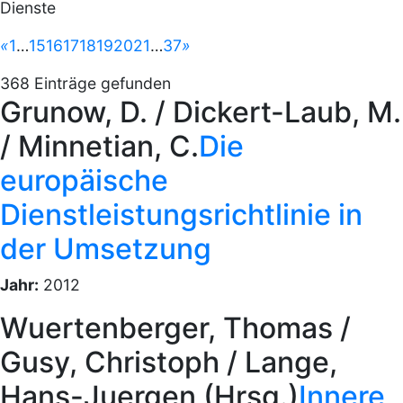
Dienste
«
vorherige Seite
1
…
15
16
17
18
19
20
21
…
37
nächste Seite
»
368 Einträge gefunden
Grunow, D. / Dickert-Laub, M.
/ Minnetian, C.
Die
europäische
Dienstleistungsrichtlinie in
der Umsetzung
Jahr:
2012
Wuertenberger, Thomas /
Gusy, Christoph / Lange,
Hans-Juergen (Hrsg.)
Innere